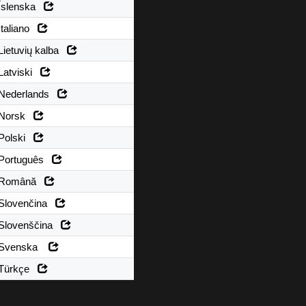
Íslenska
Italiano
Lietuvių kalba
Latviski
Nederlands
Norsk
Polski
Português
Română
Slovenčina
Slovenščina
Svenska
Türkçe