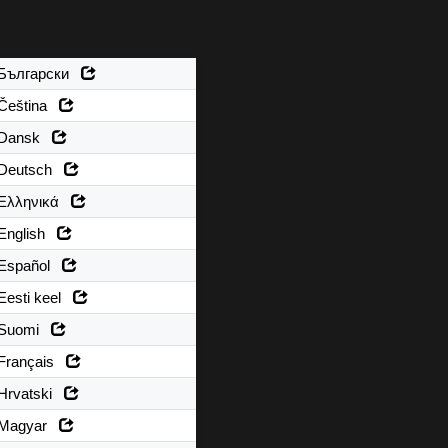
Български
Čeština
Dansk
Deutsch
Ελληνικά
English
Español
Eesti keel
Suomi
Français
Hrvatski
Magyar