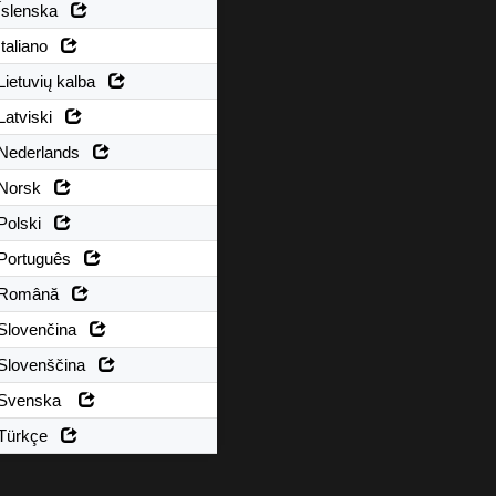
Íslenska
Italiano
Lietuvių kalba
Latviski
Nederlands
Norsk
Polski
Português
Română
Slovenčina
Slovenščina
Svenska
Türkçe