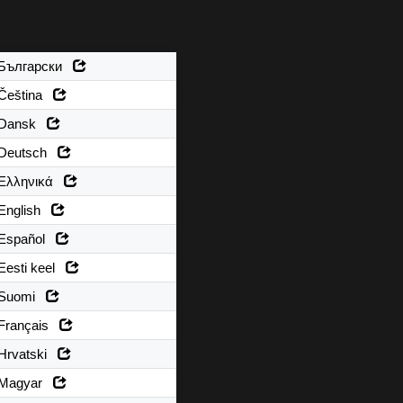
Български
Čeština
Dansk
Deutsch
Ελληνικά
English
Español
Eesti keel
Suomi
Français
Hrvatski
Magyar