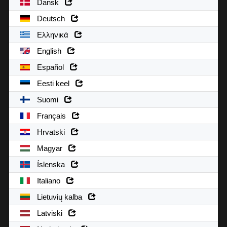
Dansk
Deutsch
Ελληνικά
English
Español
Eesti keel
Suomi
Français
Hrvatski
Magyar
Íslenska
Italiano
Lietuvių kalba
Latviski