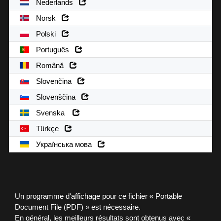
Nederlands
Norsk
Polski
Português
Română
Slovenčina
Slovenščina
Svenska
Türkçe
Українська мова
Un programme d'affichage pour ce fichier « Portable
Document File (PDF) » est nécessaire.
En général, les meilleurs résultats sont obtenus avec «