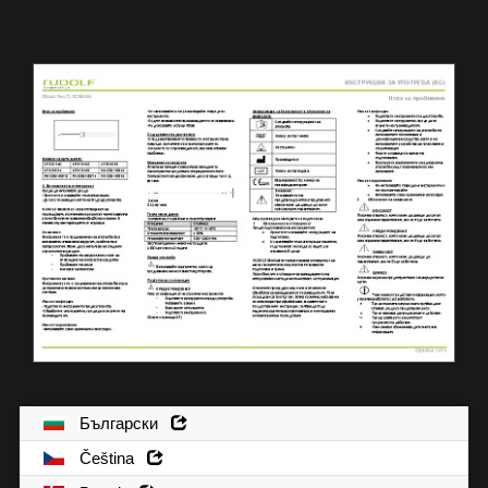
Български
Čeština