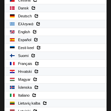
Čeština
Dansk
Deutsch
Ελληνικά
English
Español
Eesti keel
Suomi
Français
Hrvatski
Magyar
Íslenska
Italiano
Lietuvių kalba