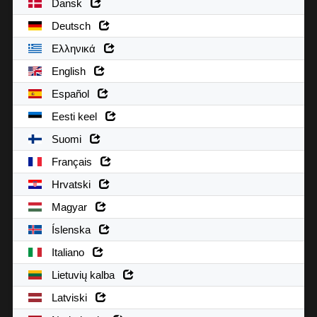
Dansk
Deutsch
Ελληνικά
English
Español
Eesti keel
Suomi
Français
Hrvatski
Magyar
Íslenska
Italiano
Lietuvių kalba
Latviski