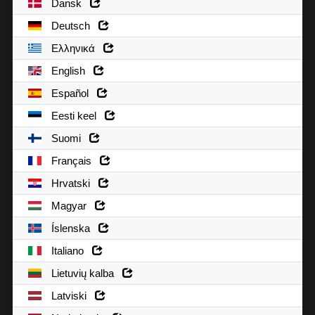
Dansk
Deutsch
Ελληνικά
English
Español
Eesti keel
Suomi
Français
Hrvatski
Magyar
Íslenska
Italiano
Lietuvių kalba
Latviski