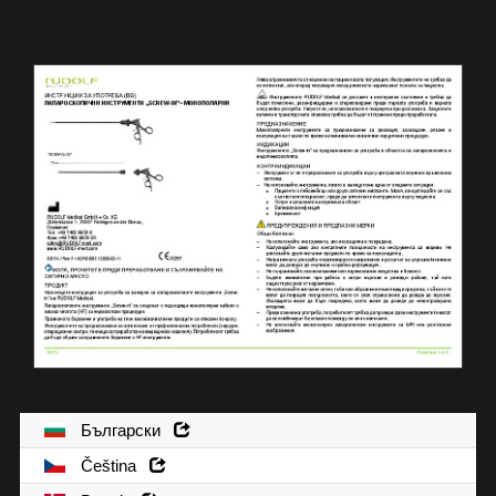
Български
Čeština